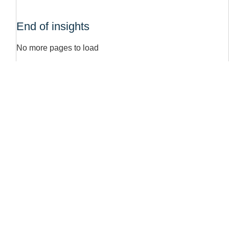
End of insights
No more pages to load
Our business areas
Education &
Sales
Training
Intelligence
SQ Academy
Strategisk
och Taktisk
Försäljning