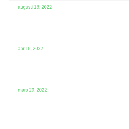
augusti 18, 2022
Hållbar försäljning
april 8, 2022
SQ-modellen
mars 29, 2022
Försäljningens
grundfrågeställningar